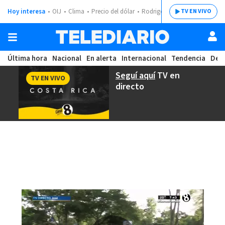
Hoy interesa
OIJ
Clima
Precio del dólar
Rodrigo Chaves
TV EN VIVO
Última hora
Nacional
En alerta
Internacional
Tendencia
Dep
Seguí aquí
TV en
TV EN VIVO
directo