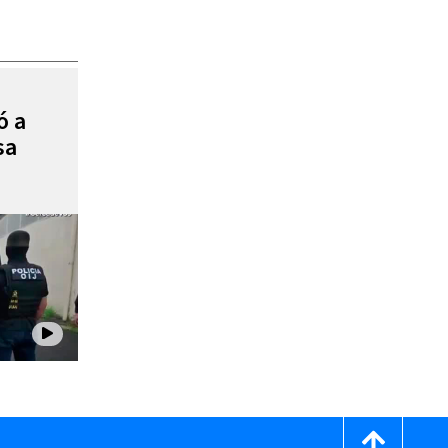
ó a
sa