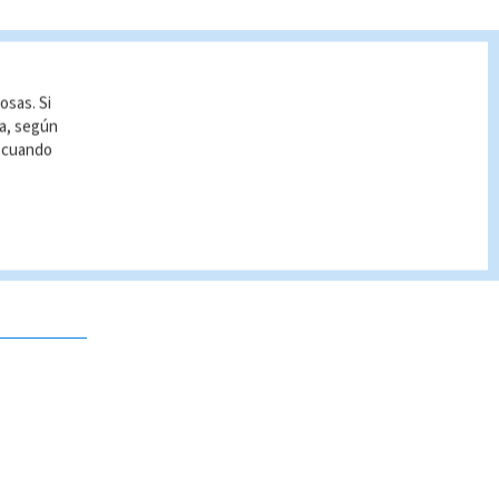
osas. Si
ía, según
r cuando
 no