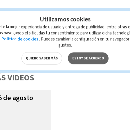
Utilizamos cookies
aria
rte la mejor experiencia de usuario y entrega de publicidad, entre otras c
s navegando el sitio, das tu consentimiento para utilizar dicha tecnolog
a
Política de cookies
. Puedes cambiar la configuración en tu navegado
gustes.
 de esta página, mismo que es propiedad de TELEDIARIO; su reproducción
con las leyes aplicables.
QUIERO SABER MÁS
ESTOY DE ACUERDO
S VIDEOS
06 de agosto