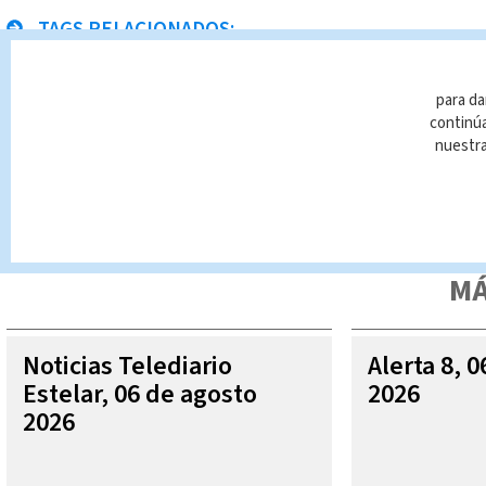
TAGS RELACIONADOS:
OIJ
operativos
Cárceles
policía penitenci
para da
continúa
nuestr
Queda prohibida la reproducción total o parcial del contenido
autorizada constituye una infracción y un delito de conformidad 
MÁ
Noticias Telediario
Alerta 8, 
Estelar, 06 de agosto
2026
2026