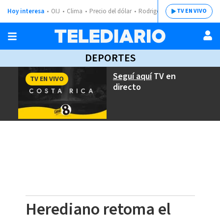
Hoy interesa
OIJ
Clima
Precio del dólar
Rodrigo Chaves
TV EN VIVO
DEPORTES
Seguí aquí
TV en
TV EN VIVO
directo
Herediano retoma el