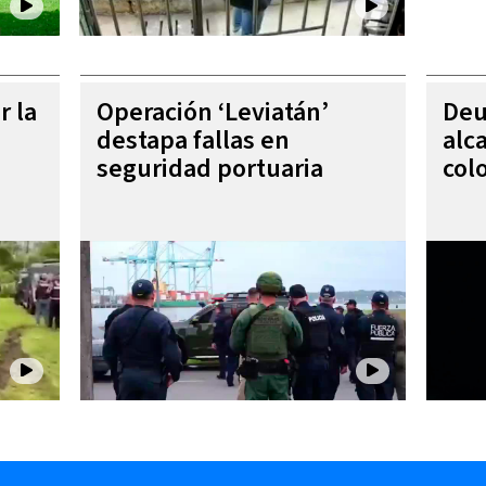
r la
Operación ‘Leviatán’
Deu
destapa fallas en
alc
seguridad portuaria
col