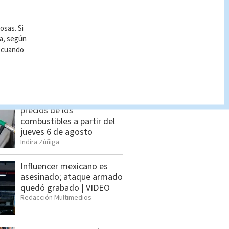
osas. Si
ía, según
r cuando
S BUSCADO
Estos son los nuevos
precios de los
combustibles a partir del
jueves 6 de agosto
Indira Zúñiga
Influencer mexicano es
asesinado; ataque armado
quedó grabado | VIDEO
Redacción Multimedios