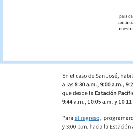
Nacional
Indir
¿Cuál será el horar
para da
de Poderes?
continúa
nuestr
Desde
Cartago
saldrán trene
desde
Alajuela
a las
8:31 a.m
a.m.
En el caso de San José
,
habil
a las
8:30 a.m., 9:00 a.m., 9:
que desde la
Estación Pacífi
9:44 a.m., 10:05 a.m. y 10:11
Para
el regreso,
programaron
y 3:00 p.m. hacia la Estació