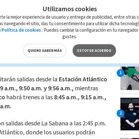
a Zúñiga
Utilizamos cookies
io ampliado por el Traspaso
rte la mejor experiencia de usuario y entrega de publicidad, entre otras c
s navegando el sitio, das tu consentimiento para utilizar dicha tecnolog
a
Política de cookies
. Puedes cambiar la configuración en tu navegado
gustes.
s a las
7:40 a.m., 8:11 a.m. y 9:01 a.m.;
LO MÁ
QUIERO SABER MÁS
ESTOY DE ACUERDO
.;
y desde
Heredia
a las
8:54 a.m. y 9:31
itarán salidas desde la
Estación Atlántico
29 a.m., 9:50 a.m. y 9:56 a.m.,
mientras
co
habrá trenes a las
8:45 a.m., 9:15 a.m.,
 a.m.
 salidas desde La Sabana a las 2:45 p.m.
n Atlántico, donde los usuarios podrán