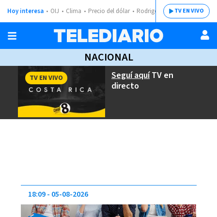
Hoy interesa
OIJ
Clima
Precio del dólar
Rodrigo Chaves
TV EN VIVO
NACIONAL
Seguí aquí
TV en
TV EN VIVO
directo
18:09
05-08-2026