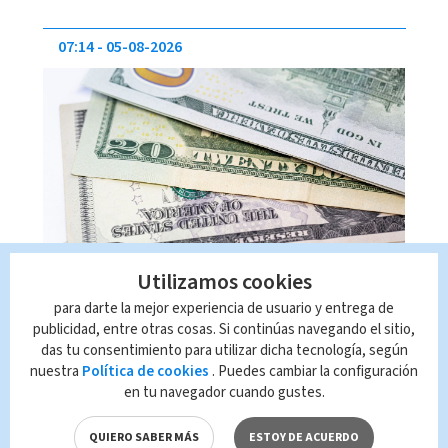
07:14
05-08-2026
Dólar en Costa Rica: Tipo de
Utilizamos cookies
cambio para este miércoles 5
para darte la mejor experiencia de usuario y entrega de
de agosto
publicidad, entre otras cosas. Si continúas navegando el sitio,
das tu consentimiento para utilizar dicha tecnología, según
El precio de venta siempre será mayor que
nuestra
Política de cookies
. Puedes cambiar la configuración
el de compra porque si no daría lugar a
en tu navegador cuando gustes.
operaciones especulativas.
QUIERO SABER MÁS
ESTOY DE ACUERDO