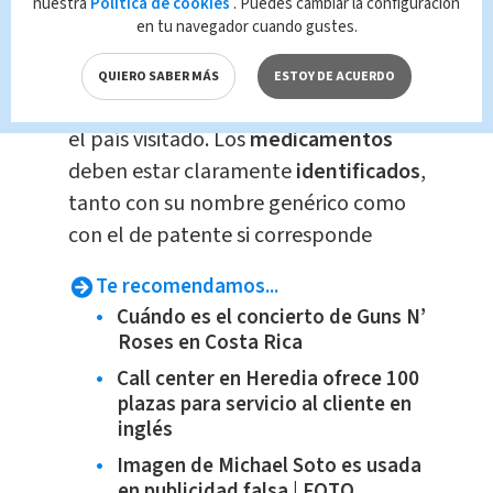
nuestra
Política de cookies
. Puedes cambiar la configuración
Es esencial realizar estas
compras
en tu navegador cuando gustes.
únicamente en
establecimientos
autorizados
y oficiales, como
QUIERO SABER MÁS
ESTOY DE ACUERDO
farmacias legalmente constituidas en
el país visitado. Los
medicamentos
deben estar claramente
identificados
,
tanto con su nombre genérico como
con el de patente si corresponde
Te recomendamos...
Cuándo es el concierto de Guns N’
Roses en Costa Rica
Call center en Heredia ofrece 100
plazas para servicio al cliente en
inglés
Imagen de Michael Soto es usada
en publicidad falsa | FOTO