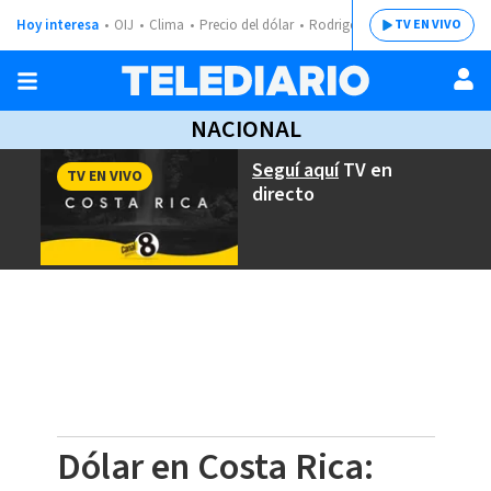
Hoy interesa
OIJ
Clima
Precio del dólar
Rodrigo Chaves
TV EN VIVO
NACIONAL
Seguí aquí
TV en
TV EN VIVO
directo
Dólar en Costa Rica: