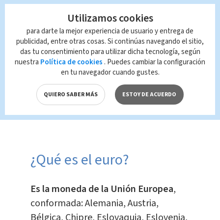
acabar vendiendo.
Utilizamos cookies
Te Recomendamos
para darte la mejor experiencia de usuario y entrega de
UNED abrirá
publicidad, entre otras cosas. Si continúas navegando el sitio,
das tu consentimiento para utilizar dicha tecnología, según
matrícula para
nuestra
Política de cookies
. Puedes cambiar la configuración
segundo
en tu navegador cuando gustes.
cuatrimestre de
2026
QUIERO SABER MÁS
ESTOY DE ACUERDO
En Alerta
Indira Zúñiga
¿Qué es el euro?
Es la moneda de la Unión Europea
,
conformada: Alemania, Austria,
Bélgica, Chipre, Eslovaquia, Eslovenia,