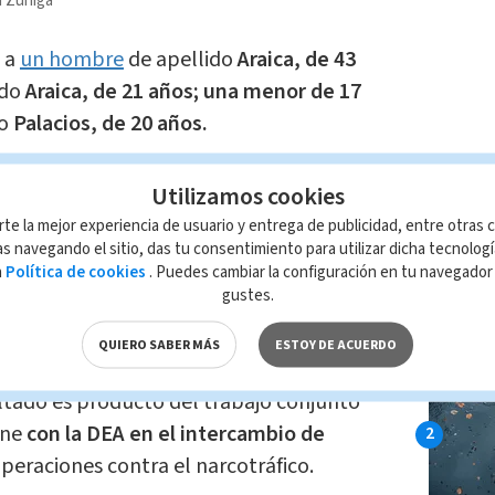
a Zúñiga
 a
un hombre
de apellido
Araica, de 43
ido
Araica, de 21 años; una menor de 17
do
Palacios, de 20 años.
es, tras la revisión de los vehículos
LO MÁ
Utilizamos cookies
imento oculto en el que se transportaba
rte la mejor experiencia de usuario y entrega de publicidad, entre otras c
de droga.
s navegando el sitio, das tu consentimiento para utilizar dicha tecnolog
a
Política de cookies
. Puedes cambiar la configuración en tu navegado
gustes.
n que el cargamento podría rondar los
to de cocaína.
QUIERO SABER MÁS
ESTOY DE ACUERDO
ultado es producto del trabajo conjunto
ene
con la DEA en el intercambio de
peraciones contra el narcotráfico.