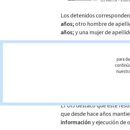
En Alerta
Indir
Los detenidos corresponden
años;
otro hombre de apell
años;
y una mujer de apelli
Según indicaron las autoridad
lograron ubicar un compart
para da
una considerable cantidad 
continúa
nuestr
De forma preliminar, estima
500 kilogramos de clorhidra
El OIJ destacó que este res
que desde hace años manti
información
y ejecución de o