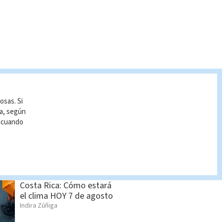
S BUSCADO
osas. Si
Lotería Nacional domingo
ía, según
2 de agosto: Lista
r cuando
completa de premios
Indira Zúñiga
Pronóstico del tiempo
Costa Rica: Cómo estará
el clima HOY 7 de agosto
Indira Zúñiga