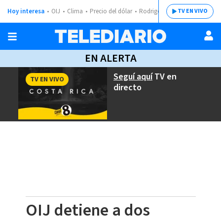
Hoy interesa
OIJ
Clima
Precio del dólar
Rodrigo Chaves
TV EN VIVO
EN ALERTA
Seguí aquí
TV en
TV EN VIVO
directo
OIJ detiene a dos