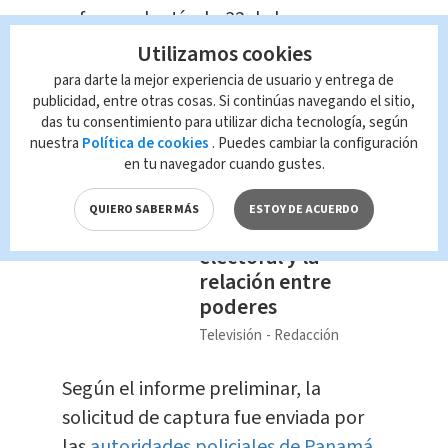
reforma al artículo 32 de la
Constitución Política, que habilita la
Utilizamos cookies
extradición de nacionales en casos de
para darte la mejor experiencia de usuario y entrega de
publicidad, entre otras cosas. Si continúas navegando el sitio,
crimen organizado, narcotráfico y
das tu consentimiento para utilizar dicha tecnología, según
terrorismo.
nuestra
Política de cookies
. Puedes cambiar la configuración
en tu navegador cuando gustes.
Te Recomendamos
Entrevista | Análisis
QUIERO SABER MÁS
ESTOY DE ACUERDO
del panorama
electoral y la
relación entre
poderes
Televisión
Redacción
Según el informe preliminar, la
solicitud de captura fue enviada por
las
autoridades policiales de Panamá,