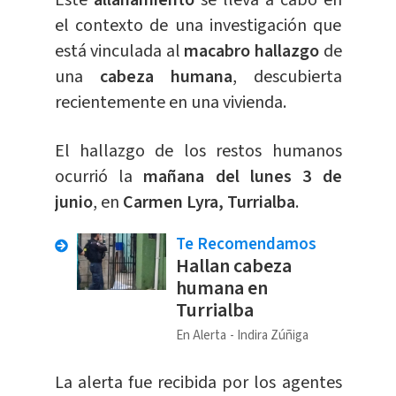
Este
allanamiento
se lleva a cabo en
el contexto de una investigación que
está vinculada al
macabro hallazgo
de
una
cabeza humana
, descubierta
recientemente en una vivienda.
El hallazgo de los restos humanos
ocurrió la
mañana del lunes 3 de
junio
, en
Carmen Lyra, Turrialba
.
Te Recomendamos
Hallan cabeza
humana en
Turrialba
En Alerta
Indira Zúñiga
La alerta fue recibida por los agentes