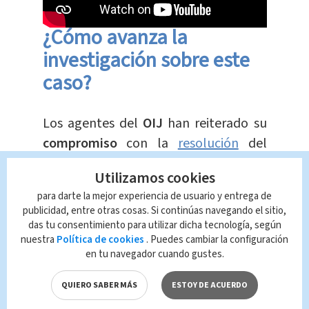
¿Cómo avanza la
investigación sobre este
caso?
Los agentes del
OIJ
han reiterado su
compromiso
con la
resolución
del
caso, asegurando que no cesarán en
Utilizamos cookies
sus
esfuerzos
hasta que se haga
para darte la mejor experiencia de usuario y entrega de
justicia para la
víctima
y su familia.
publicidad, entre otras cosas. Si continúas navegando el sitio,
das tu consentimiento para utilizar dicha tecnología, según
Este trágico suceso ha resaltado la
nuestra
Política de cookies
. Puedes cambiar la configuración
en tu navegador cuando gustes.
importancia
de la colaboración entre
la
comunidad
y las autoridades para
QUIERO SABER MÁS
ESTOY DE ACUERDO
enfrentar y resolver casos de tal